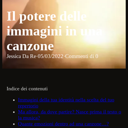
Il potere delle
immagini in una
canzone
Jessica Da Re
·
05/03/2022
·
Commenti di 0
Indice dei contenuti
Immagini della tua identità nella scelta del tuo
repertorio
Ma allora, da dove partire? Nasce prima il testo o
la musica?
Quante emozioni dentro ad una canzone…?