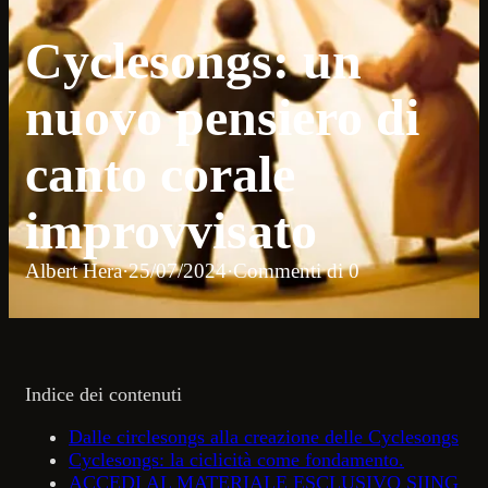
Cyclesongs: un
nuovo pensiero di
canto corale
improvvisato
Albert Hera
·
25/07/2024
·
Commenti di 0
Indice dei contenuti
Dalle circlesongs alla creazione delle Cyclesongs
Cyclesongs: la ciclicità come fondamento.
ACCEDI AL MATERIALE ESCLUSIVO SIING