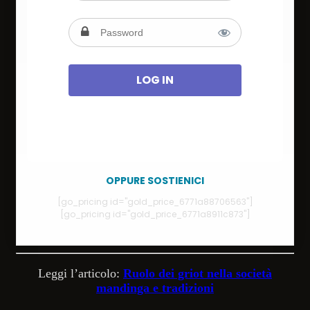
OPPURE SOSTIENICI
[go_pricing id="gold_price_6771a88706563"]
[go_pricing id="gold_price_6771a8911c873"]
Leggi l’articolo:
Ruolo dei griot nella società
mandinga e tradizioni