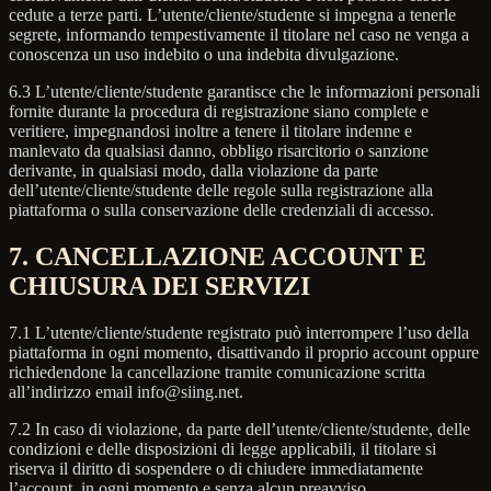
cedute a terze parti. L’utente/cliente/studente si impegna a tenerle
segrete, informando tempestivamente il titolare nel caso ne venga a
conoscenza un uso indebito o una indebita divulgazione.
6.3 L’utente/cliente/studente garantisce che le informazioni personali
fornite durante la procedura di registrazione siano complete e
veritiere, impegnandosi inoltre a tenere il titolare indenne e
manlevato da qualsiasi danno, obbligo risarcitorio o sanzione
derivante, in qualsiasi modo, dalla violazione da parte
dell’utente/cliente/studente delle regole sulla registrazione alla
piattaforma o sulla conservazione delle credenziali di accesso.
7. CANCELLAZIONE ACCOUNT E
CHIUSURA DEI SERVIZI
7.1 L’utente/cliente/studente registrato può interrompere l’uso della
piattaforma in ogni momento, disattivando il proprio account oppure
richiedendone la cancellazione tramite comunicazione scritta
all’indirizzo email info@siing.net.
7.2 In caso di violazione, da parte dell’utente/cliente/studente, delle
condizioni e delle disposizioni di legge applicabili, il titolare si
riserva il diritto di sospendere o di chiudere immediatamente
l’account, in ogni momento e senza alcun preavviso.