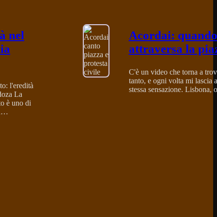
à nel
Acordai: quando 
ia
attraversa la pia
C'è un video che torna a tro
tanto, e ogni volta mi lascia 
o: l'eredità
stessa sensazione. Lisbona,
doza La
to è uno di
 a…