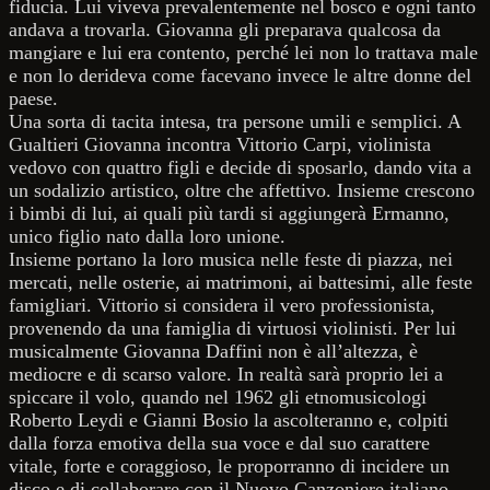
fiducia. Lui viveva prevalentemente nel bosco e ogni tanto
andava a trovarla. Giovanna gli preparava qualcosa da
mangiare e lui era contento, perché lei non lo trattava male
e non lo derideva come facevano invece le altre donne del
paese.
Una sorta di tacita intesa, tra persone umili e semplici. A
Gualtieri Giovanna incontra Vittorio Carpi, violinista
vedovo con quattro figli e decide di sposarlo, dando vita a
un sodalizio artistico, oltre che affettivo. Insieme crescono
i bimbi di lui, ai quali più tardi si aggiungerà Ermanno,
unico figlio nato dalla loro unione.
Insieme portano la loro musica nelle feste di piazza, nei
mercati, nelle osterie, ai matrimoni, ai battesimi, alle feste
famigliari. Vittorio si considera il vero professionista,
provenendo da una famiglia di virtuosi violinisti. Per lui
musicalmente Giovanna Daffini non è all’altezza, è
mediocre e di scarso valore. In realtà sarà proprio lei a
spiccare il volo, quando nel 1962 gli etnomusicologi
Roberto Leydi e Gianni Bosio la ascolteranno e, colpiti
dalla forza emotiva della sua voce e dal suo carattere
vitale, forte e coraggioso, le proporranno di incidere un
disco e di collaborare con il Nuovo Canzoniere italiano,