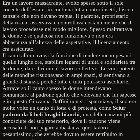
Era un lavoro massacrante, svolto spesso sotto il sole
cocente dell’estate, in continua lotta contro insetti, bisce e
zanzare che non davano tregua. Il padrone, proprietario
della risaia, osservava e controllava costantemente che il
lavoro procedesse nel modo migliore. Spesso maltrattava
le donne e se qualcosa non funzionava o non era
abbastanza all’altezza delle aspettative, il licenziamento
era assicurato.
Il canto allora aveva la funzione di rendere meno pesanti
quelle lunghe ore, stabilire legami di unità e solidarietà tra
le donne, dare il ritmo al lavoro collettivo. Le voci potenti
delle mondine risuonavano in ampi spazi, si sentivano a
grande distanza, perché tutte e tutti potessero ascoltarle.
Attraverso il canto spesso le donne intendevano
comunicare al padrone quello che volevano che lui sapesse
e in questo Giovanna Daffini non si risparmiava, il suo era
molte volte un canto di lotta e di protesta, come
Sciur
padrun da li beli braghi
bianchi
, una delle canzoni più
conosciute del suo repertorio, dove il padrone viene
accusato di non pagare abbastanza quel lavoro
pesantissimo, che avrebbe dovuto essere retribuito in