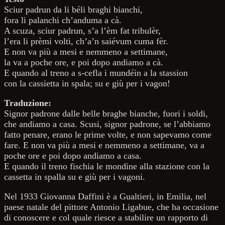
Sciur padrun da li béli braghi bianchi,
fora li palanchi ch’anduma a cà.
A scuza, sciur padrun, s’a l’èm fat tribulèr,
l’era li prèmi volti, ch’a’n saiévum cuma fèr.
E non va più a mesi e nemmeno a settimane,
la va a poche ore, e poi dopo andiamo a cà.
E quando al treno a s-cefla i mundéin a la stassion
con la cassietta in spala; su e giù per i vagon!
Traduzione:
Signor padrone dalle belle braghe bianche, fuori i soldi,
che andiamo a casa. Scusi, signor padrone, se l’abbiamo
fatto penare, erano le prime volte, e non sapevamo come
fare. E non va più a mesi e nemmeno a settimane, va a
poche ore e poi dopo andiamo a casa.
E quando il treno fischia le mondine alla stazione con la
cassetta in spalla su e giù per i vagoni.
Nel 1933 Giovanna Daffini è a Gualtieri, in Emilia, nel
paese natale del pittore Antonio Ligabue, che ha occasione
di conoscere e col quale riesce a stabilire un rapporto di