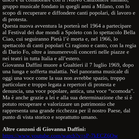
gruppo musicale fondato in quegli anni a Milano, con lo
scopo di recuperare e diffondere canti popolari, di lavoro e
di protesta.
Questa nuova avventura la porterà nel 1964 a partecipare
al Festival dei due mondi a Spoleto con lo spettacolo Bella
Ciao, cui seguiranno Pietà l’è morta e, nel 1966, lo
spettacolo di canti popolari Ci ragiono e canto, con la regia
di Dario Fo, oltre a innumerevoli concerti nelle piazze e
nei teatri in tutta Italia e all’estero.
Giovanna Daffini muore a Gualtieri il 7 luglio 1969, dopo
una lunga e sofferta malattia. Nel panorama musicale di
oggi una voce come la sua non avrebbe spazio, troppo
particolare e troppo legata a repertori di protesta e
denuncia, una voce popolare, antica, una voce “scomoda”.
Ma è anche grazie a lei e alla sua determinazione che si è
potuto recuperare e valorizzare un patrimonio che
rappresenta una grande ricchezza per il nostro Paese, dal
punto di vista storico e soprattutto umano.
Altre canzoni di Giovanna Daffini:
https://www.youtube.com/watch?v=sP-7kECZ6Ow