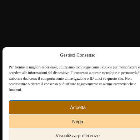
Gestisci Consenso
Per fornire le migliori esperienze, utilizziamo tecnologie come i cookie per memorizzare e
accedere alle informazioni del dispositivo. Il consenso a queste tecnologie ci permetterà d
elaborare dati come il comportamento di navigazione o ID unici su questo sito. Non
acconsentire o ritirare il consenso può influire negativamente su alcune caratteristiche e
funzioni.
Accetta
Nega
Visualizza preferenze