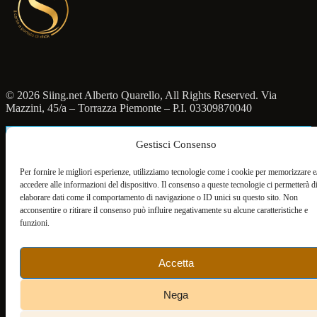
© 2026 Siing.net Alberto Quarello, All Rights Reserved. Via
Mazzini, 45/a – Torrazza Piemonte – P.I. 03309870040
Italiano
Gestisci Consenso
Per fornire le migliori esperienze, utilizziamo tecnologie come i cookie per memorizzare e
accedere alle informazioni del dispositivo. Il consenso a queste tecnologie ci permetterà d
elaborare dati come il comportamento di navigazione o ID unici su questo sito. Non
acconsentire o ritirare il consenso può influire negativamente su alcune caratteristiche e
funzioni.
Accetta
Nega