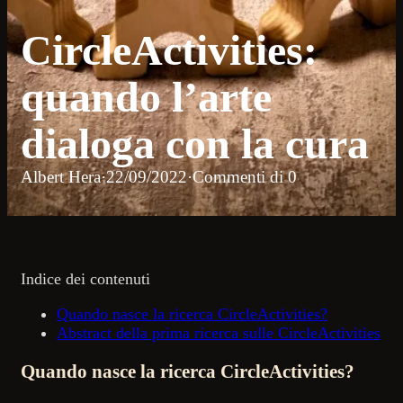
CircleActivities:
quando l’arte
dialoga con la cura​
Albert Hera
·
22/09/2022
·
Commenti di 0
Indice dei contenuti
Quando nasce la ricerca CircleActivities?
Abstract della prima ricerca sulle CircleActivities
Quando nasce la ricerca CircleActivities?