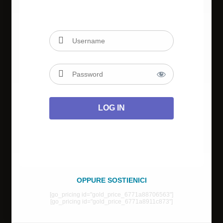
OPPURE SOSTIENICI
[go_pricing id="gold_price_6771a88706563"]
[go_pricing id="gold_price_6771a8911c873"]