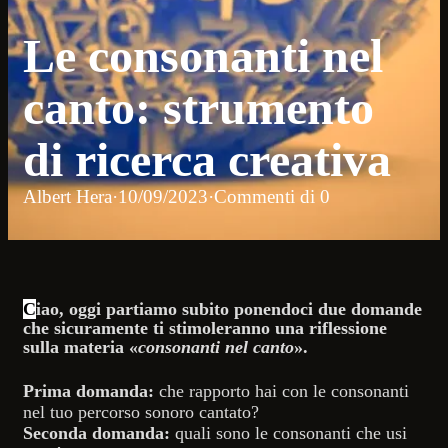
Le consonanti nel
canto: strumento
di ricerca creativa
Albert Hera
·
10/09/2023
·
Commenti di 0
C
iao, oggi partiamo subito ponendoci due domande
che sicuramente ti stimoleranno una riflessione
sulla materia «
consonanti nel canto
».
Prima domanda:
che rapporto hai con le consonanti
nel tuo percorso sonoro cantato?
Seconda domanda:
quali sono le consonanti che usi