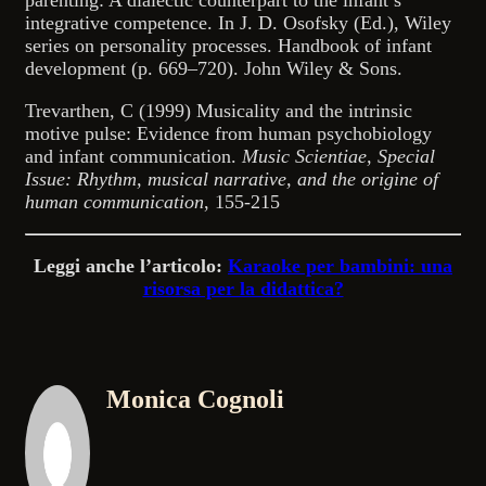
parenting: A dialectic counterpart to the infant’s
integrative competence. In J. D. Osofsky (Ed.), Wiley
series on personality processes. Handbook of infant
development (p. 669–720). John Wiley & Sons.
Trevarthen, C (1999) Musicality and the intrinsic
motive pulse: Evidence from human psychobiology
and infant communication.
Music Scientiae, Special
Issue: Rhythm, musical narrative, and the origine of
human communication
, 155-215
Leggi anche l’articolo:
Karaoke per bambini: una
risorsa per la didattica?
Monica Cognoli