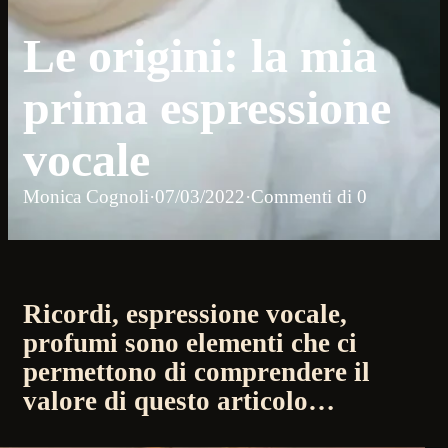
Le origini: la mia
prima espressione
vocale
Monica Cognoli
·
07/03/2022
·
Commenti di 0
Ricordi, espressione vocale,
profumi sono elementi che ci
permettono di comprendere il
valore di questo articolo…