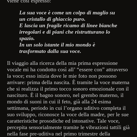
viene così espresso:
La sua voce è come un colpo di maglio su
un cristallo di ghiaccio puro.
E lascia un fragile ricamo di linee bianche
irregolari e di piani che ristrutturano lo
spazio.
In un solo istante il mio mondo è
trasformato dalla sua voce.
Il viaggio alla ricerca della mia prima espressione
vocale mi ha condotto così all’ “essere con” attraverso
la voce; esso inizia dove le mie foto non possono
arrivare: prima della nascita. È tramite la voce materna
che si realizza il primo tocco sonoro emozionale con il
nascituro. È il bagno sonoro, nel grembo materno, il
mondo di suoni in cui il feto, già alla 24 esima
settimana, periodo in cui l’organo uditivo completa il
suo sviluppo, riconosce la voce della madre, per le sue
caratteristiche prosodiche ed intonative. Tale voce,
percepita sensorialmente tramite le vibrazioni tattili già
nella fase pre-uditiva nel primo trimestre della