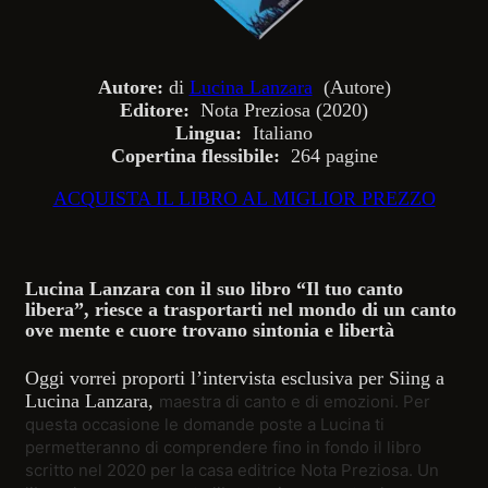
Autore:
di
Lucina Lanzara
(Autore)
Editore:
‎ Nota Preziosa (2020)
Lingua:
‎ Italiano
Copertina flessibile: ‎
264 pagine
ACQUISTA IL LIBRO AL MIGLIOR PREZZO
Lucina Lanzara
con il suo libro “Il tuo canto
libera”, riesce a trasportarti nel mondo di un canto
ove mente e cuore trovano sintonia e libertà
Oggi vorrei proporti l’intervista esclusiva per Siing a
Lucina Lanzara,
maestra di canto e di emozioni. Per
questa occasione le domande poste a Lucina ti
permetteranno di comprendere fino in fondo il libro
scritto nel 2020 per la casa editrice Nota Preziosa. Un