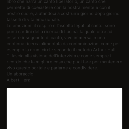
libro che narra un canto liberatorio, un canto che
permette di coesistere con la nostra mente e con il
nostro cuore, aiutandoci a costruire giorno dopo giorno
tasselli di vita emozionale.
Le emozioni, il respiro e l’ascolto legati al canto, sono
punti cardini della ricerca di Lucina, la quale oltre ad
essere insegnante di canto, vive immersa in una
continua ricerca alimentata da contaminazioni come per
esempio la drum circle secondo il metodo Arthur Hull,
Ti lascio alla visione dell’intervista e come sempre ti
ricordo che la migliore cosa che puoi fare per mantenere
vivo questo portale e parlarne e condividere.
Un abbraccio
Albert Hera