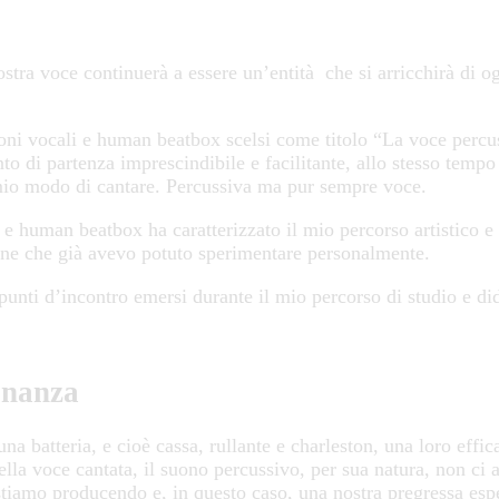
nostra voce continuerà a essere un’entità che si arricchirà di o
oni vocali e human beatbox scelsi come titolo “La voce percu
o di partenza imprescindibile e facilitante, allo stesso tempo 
 mio modo di cantare. Percussiva ma pur sempre voce.
i e human beatbox ha caratterizzato il mio percorso artistico
line che già avevo potuto sperimentare personalmente.
 punti d’incontro emersi durante il mio percorso di studio e di
sonanza
 batteria, e cioè cassa, rullante e charleston, una loro effica
ella voce cantata, il suono percussivo, per sua natura, non ci a
stiamo producendo e, in questo caso, una nostra pregressa esp