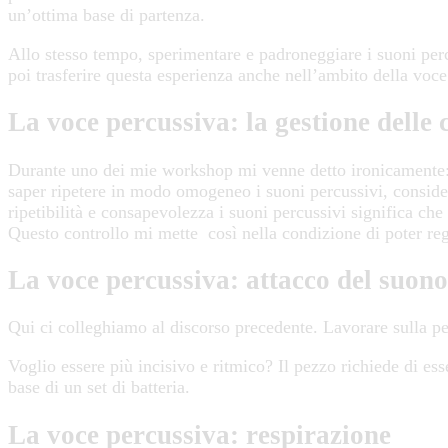
un’ottima base di partenza.
Allo stesso tempo, sperimentare e padroneggiare i suoni pe
poi trasferire questa esperienza anche nell’ambito della voce
La voce percussiva: l
a gestione delle
Durante uno dei mie workshop mi venne detto ironicamente: “a
saper ripetere in modo omogeneo i suoni percussivi, consider
ripetibilità e consapevolezza i suoni percussivi significa ch
Questo controllo mi mette così nella condizione di poter rego
La voce percussiva: a
ttacco del suono
Qui ci colleghiamo al discorso precedente. Lavorare sulla p
Voglio essere più incisivo e ritmico? Il pezzo richiede di e
base di un set di batteria.
La voce percussiva: r
espirazione