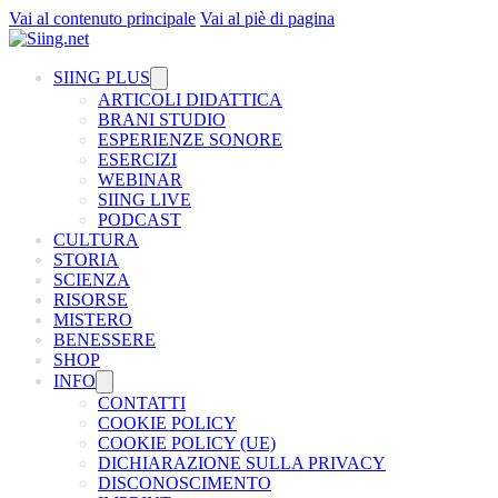
Vai al contenuto principale
Vai al piè di pagina
SIING PLUS
ARTICOLI DIDATTICA
BRANI STUDIO
ESPERIENZE SONORE
ESERCIZI
WEBINAR
SIING LIVE
PODCAST
CULTURA
STORIA
SCIENZA
RISORSE
MISTERO
BENESSERE
SHOP
INFO
CONTATTI
COOKIE POLICY
COOKIE POLICY (UE)
DICHIARAZIONE SULLA PRIVACY
DISCONOSCIMENTO