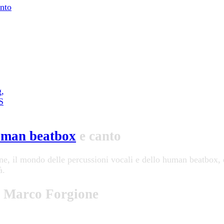
anto
g,
S
man beatbox
e canto
e, il mondo delle percussioni vocali e dello human beatbox, e
à.
di Marco Forgione