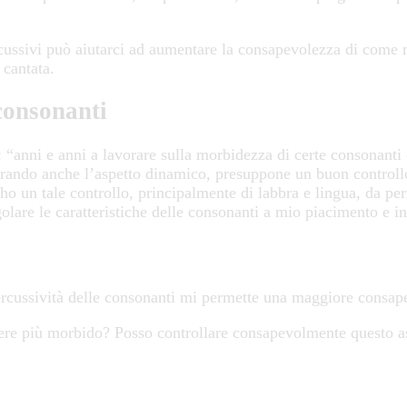
rcussivi può aiutarci ad aumentare la consapevolezza di come
 cantata.
 consonanti
nni e anni a lavorare sulla morbidezza di certe consonanti e q
ando anche l’aspetto dinamico, presuppone un buon controllo s
e ho un tale controllo, principalmente di labbra e lingua, da p
lare le caratteristiche delle consonanti a mio piacimento e in
ercussività delle consonanti mi permette una maggiore consape
ssere più morbido? Posso controllare consapevolmente questo a