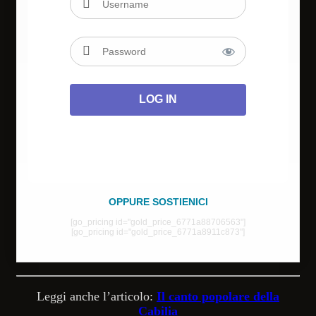
OPPURE SOSTIENICI
[go_pricing id="gold_price_6771a88706563"]
[go_pricing id="gold_price_6771a8911c873"]
Leggi anche l’articolo:
Il canto popolare della
Cabilia