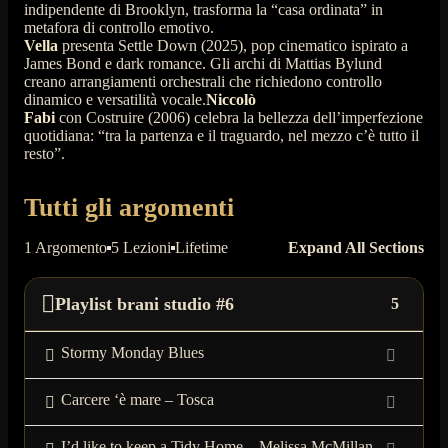
indipendente di Brooklyn, trasforma la “casa ordinata” in
metafora di controllo emotivo.​
Vella
presenta
Settle Down
(2025), pop cinematico ispirato a
James Bond e
dark romance
. Gli archi di Mattias Bylund
creano arrangiamenti orchestrali che richiedono controllo
dinamico e versatilità vocale.​​
Niccolò
Fabi
con
Costruire
(2006) celebra la bellezza dell’imperfezione
quotidiana: “tra la partenza e il traguardo, nel mezzo c’è tutto il
resto”.
Tutti gli argomenti
1 Argomento
5 Lezioni
Lifetime
Expand All Sections
Playlist brani studio #6
5
Stormy Monday Blues
Carcere ‘è mare – Tosca
I’d like to keep a Tidy Home – Melissa McMillan