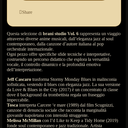
Share
Questa selezione di
brani studio Vol. 6
rappresenta un viaggio
attraverso diverse anime musicali, dall’eleganza jazz al soul
contemporaneo, dalla canzone d’autore italiana al pop
orchestrale internazionale.
Ogni pezzo offre specifiche sfide tecniche e interpretative,
costruendo un percorso didattico che esplora la versatilità
vocale, il controllo dinamico e la profondità emotiva
dell’interpretazione.
Jeff Cascaro
trasforma
Stormy Monday Blues
in malinconia
sofisticata, vestendo il blues con eleganza jazz. La sua versione
da
Love & Blues in the City
(2017) è un concentrato di classe
dove il background da trombettista regala un fraseggio
impeccabile.​​
Tosca
interpreta
Carcere ‘e mare
(1989) dal film
Scugnizzi
,
canzone di denuncia sociale che racconta la marginalità
giovanile napoletana con intensità struggente.​​
Melissa McMillan
con
I’d Like to Keep a Tidy Home
(2019)
fonde soul contemporaneo e jazz tradizionale. Artista