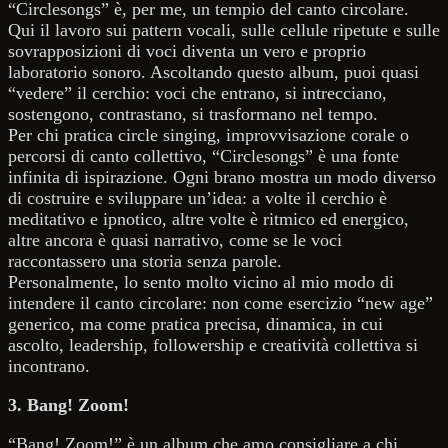
“Circlesongs” è, per me, un tempio del canto circolare.
Qui il lavoro sui pattern vocali, sulle cellule ripetute e sulle
sovrapposizioni di voci diventa un vero e proprio
laboratorio sonoro. Ascoltando questo album, puoi quasi
“vedere” il cerchio: voci che entrano, si intrecciano,
sostengono, contrastano, si trasformano nel tempo.
Per chi pratica circle singing, improvvisazione corale o
percorsi di canto collettivo, “Circlesongs” è una fonte
infinita di ispirazione. Ogni brano mostra un modo diverso
di costruire e sviluppare un’idea: a volte il cerchio è
meditativo e ipnotico, altre volte è ritmico ed energico,
altre ancora è quasi narrativo, come se le voci
raccontassero una storia senza parole.
Personalmente, lo sento molto vicino al mio modo di
intendere il canto circolare: non come esercizio “new age”
generico, ma come pratica precisa, dinamica, in cui
ascolto, leadership, followership e creatività collettiva si
incontrano.
3. Bang! Zoom!
“Bang! Zoom!” è un album che amo consigliare a chi