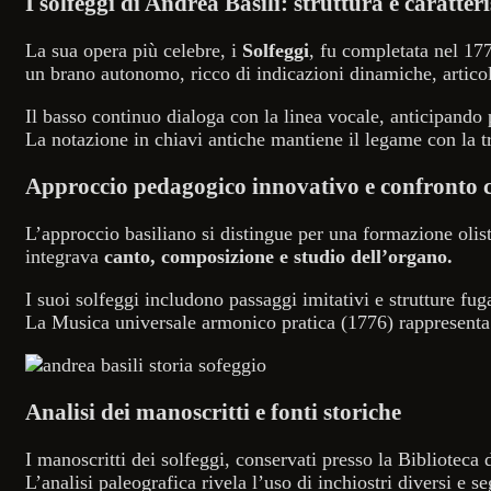
I solfeggi di Andrea Basili: struttura e caratteri
La sua opera più celebre, i
Solfeggi
, fu completata nel 17
un brano autonomo, ricco di indicazioni dinamiche, articol
Il basso continuo dialoga con la linea vocale, anticipando 
La notazione in chiavi antiche mantiene il legame con la t
Approccio pedagogico innovativo e confronto c
L’approccio basiliano si distingue per una formazione olisti
integrava
canto, composizione e studio dell’organo.
I suoi solfeggi includono passaggi imitativi e strutture fu
La Musica universale armonico pratica (1776) rappresenta i
Analisi dei manoscritti e fonti storiche
I manoscritti dei solfeggi, conservati presso la Biblioteca
L’analisi paleografica rivela l’uso di inchiostri diversi e s