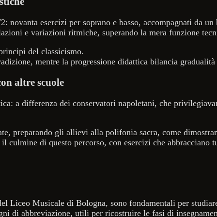
stiche
72: novanta esercizi per soprano e basso, accompagnati da un
azioni e variazioni ritmiche, superando la mera funzione tecn
principi del classicismo.
radizione, mentre la progressione didattica bilancia gradualità
on altre scuole
ca: a differenza dei conservatori napoletani, che privilegiavano
gate, preparando gli allievi alla polifonia sacra, come dimostr
l culmine di questo percorso, con esercizi che abbracciano tu
 del Liceo Musicale di Bologna, sono fondamentali per studiare
egni di abbreviazione, utili per ricostruire le fasi di insegnam