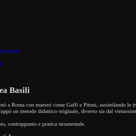
tre scuole
le
ea Basili
ormò a Roma con maestri come Gaffi e Pitoni, assimilando le t
luppò un metodo didattico originale, diverso sia dal virtuosis
to, contrappunto e pratica strumentale.