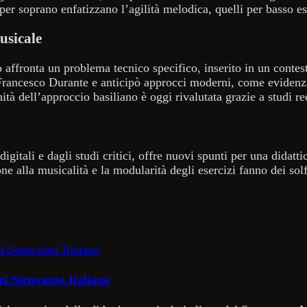
r soprano enfatizzano l’agilità melodica, quelli per basso esp
musicale
io affronta un problema tecnico specifico, inserito in un con
Francesco Durante e anticipò approcci moderni, come evidenzia
à dell’approccio basiliano è oggi rivalutata grazie a studi rec
e digitali e dagli studi critici, offre nuovi spunti per una dida
ione alla musicalità e la modularità degli esercizi fanno dei so
el Settecento Italiano